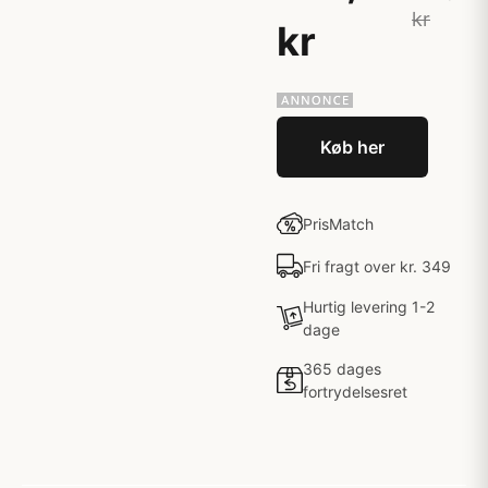
kr
kr
Køb her
PrisMatch
Fri fragt over kr. 349
Hurtig levering 1-2
dage
365 dages
fortrydelsesret