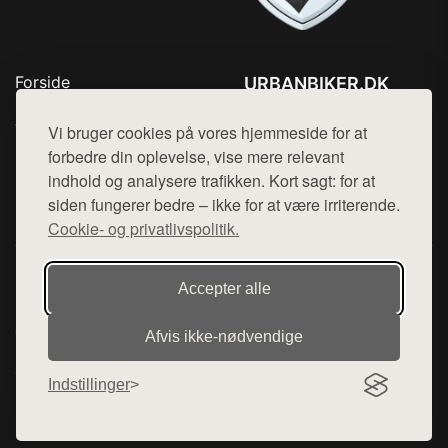
Forside
URBANBIKER.DK
Produkter
Tlf. 78768672
Top Rabatter
Vi bruger cookies på vores hjemmeside for at
Mail:
hej@want.dk
Blog
forbedre din oplevelse, vise mere relevant
Kontakt
indhold og analysere trafikken. Kort sagt: for at
Cookie- og privatlivspolitik
siden fungerer bedre – ikke for at være irriterende.
Cookie- og privatlivspolitik.
Denne side er en del af want.dk, der udgiver en række
Accepter alle
hjemmesider med præsentation af forskellige produkter fra
diverse webshops. Der sælges ikke varer fra denne side - vi
Afvis ikke‑nødvendige
henviser til de shops, som sælger varen. Vi har heller ikke
varerne på lager.
Indstillinger
© 2026 urbanbiker.dk. Alle rettigheder forbeholdes.