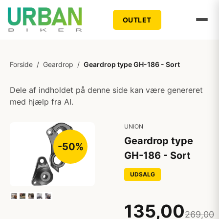
OUTLET
Forside
/
Geardrop
/
Geardrop type GH-186 - Sort
Dele af indholdet på denne side kan være genereret
med hjælp fra AI.
UNION
Geardrop type
-50%
GH-186 - Sort
UDSALG
135,00
269,00