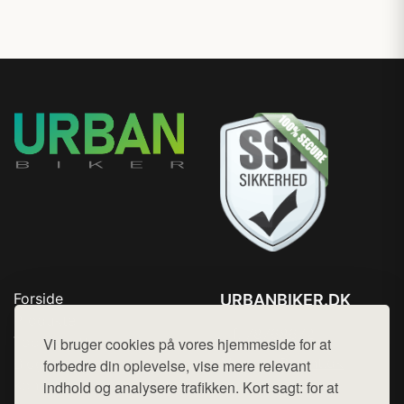
Forside
URBANBIKER.DK
Produkter
Tlf. 78768672
Top Rabatter
Vi bruger cookies på vores hjemmeside for at
Mail:
hej@want.dk
Blog
forbedre din oplevelse, vise mere relevant
Kontakt
indhold og analysere trafikken. Kort sagt: for at
Cookie- og privatlivspolitik