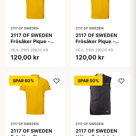
2117 OF SWEDEN
2117 OF SWEDEN
2117 OF SWEDEN
2117 OF SWEDEN
Frösåker Pique -
Frösåker Pique -
Poloshirt - Lemon
Poloshirt - Lemon
VEJL. PRIS 299,00 KR
VEJL. PRIS 299,00 KR
Curry - Str. M
Curry - Str. XL
120,00 kr
120,00 kr
SPAR 60%
SPAR 50%
2117 OF SWEDEN
2117 OF SWEDEN
2117 OF SWEDEN
2117 OF SWEDEN