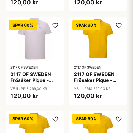
120,00 kr
120,00 kr
SPAR 60%
SPAR 60%
2117 OF SWEDEN
2117 OF SWEDEN
2117 OF SWEDEN
2117 OF SWEDEN
Frösåker Pique -
Frösåker Pique -
Poloshirt - Hvid - Str.
Poloshirt - Lemon
VEJL. PRIS 299,00 KR
VEJL. PRIS 299,00 KR
XL
Curry - Str. L
120,00 kr
120,00 kr
SPAR 60%
SPAR 60%