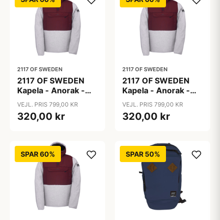
2117 OF SWEDEN
2117 OF SWEDEN
2117 OF SWEDEN
2117 OF SWEDEN
Kapela - Anorak -
Kapela - Anorak -
Herre - Rød/Grå - M
Herre - Rød/Grå - XL
VEJL. PRIS 799,00 KR
VEJL. PRIS 799,00 KR
320,00 kr
320,00 kr
SPAR 60%
SPAR 50%