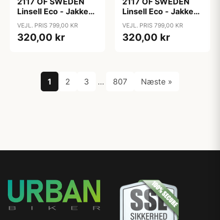
2117 OF SWEDEN
2117 OF SWEDEN
Linsell Eco - Jakke
Linsell Eco - Jakke
Powerfleece - Herre
Powerfleece - Herre
VEJL. PRIS 799,00 KR
VEJL. PRIS 799,00 KR
- Grå - M
- Grå - XL
320,00 kr
320,00 kr
1
2
3
…
807
Næste »