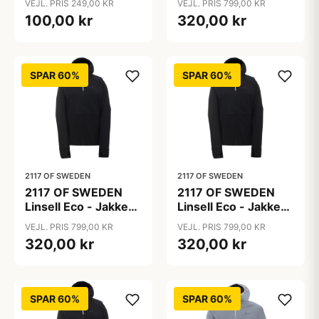
VEJL. PRIS 249,00 KR
VEJL. PRIS 799,00 KR
- Sort - L
100,00 kr
320,00 kr
SPAR 60%
SPAR 60%
2117 OF SWEDEN
2117 OF SWEDEN
2117 OF SWEDEN
2117 OF SWEDEN
Linsell Eco - Jakke
Linsell Eco - Jakke
Powerfleece - Dame
Powerfleece - Dame
VEJL. PRIS 799,00 KR
VEJL. PRIS 799,00 KR
- Sort - M
- Sort - S
320,00 kr
320,00 kr
SPAR 60%
SPAR 60%