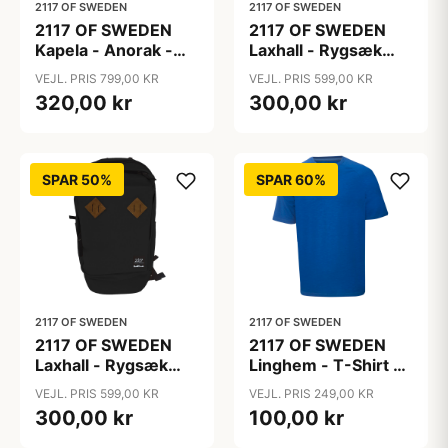
2117 OF SWEDEN
2117 OF SWEDEN
2117 OF SWEDEN
2117 OF SWEDEN
Kapela - Anorak -
Laxhall - Rygsæk
Herre - Rød/Grå -
30L - Navy
VEJL. PRIS 799,00 KR
VEJL. PRIS 599,00 KR
XXL
320,00 kr
300,00 kr
SPAR 50%
SPAR 60%
2117 OF SWEDEN
2117 OF SWEDEN
2117 OF SWEDEN
2117 OF SWEDEN
Laxhall - Rygsæk
Linghem - T-Shirt -
30L - Sort
Blå - Str. 3XL
VEJL. PRIS 599,00 KR
VEJL. PRIS 249,00 KR
300,00 kr
100,00 kr