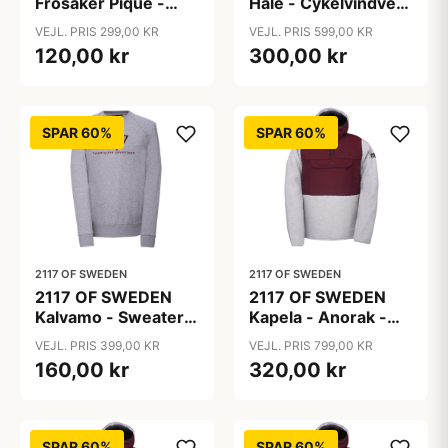
Frösåker Pique -
Håle - Cykelvindvest
Poloshirt - Lemon
- Sort - Str. XXL
VEJL. PRIS 299,00 KR
VEJL. PRIS 599,00 KR
Curry - Str. XXL
120,00 kr
300,00 kr
SPAR 60%
SPAR 60%
2117 OF SWEDEN
2117 OF SWEDEN
2117 OF SWEDEN
2117 OF SWEDEN
Kalvamo - Sweater -
Kapela - Anorak -
Unisex - Grå - Str.
Herre - Rød/Grå - L
VEJL. PRIS 399,00 KR
VEJL. PRIS 799,00 KR
XXS
160,00 kr
320,00 kr
SPAR 60%
SPAR 60%