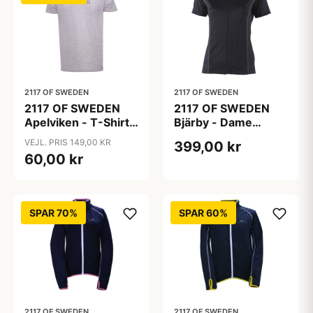
2117 OF SWEDEN
2117 OF SWEDEN
2117 OF SWEDEN
2117 OF SWEDEN
Apelviken - T-Shirt -
Bjärby - Dame
Grå - Str. XL
cykeltrøje - Sort -
VEJL. PRIS 149,00 KR
399,00 kr
Str. 44
60,00 kr
SPAR 70%
SPAR 60%
2117 OF SWEDEN
2117 OF SWEDEN