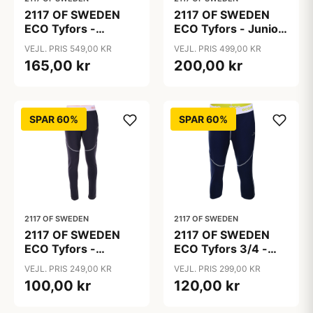
2117 OF SWEDEN
2117 OF SWEDEN
ECO Tyfors -
ECO Tyfors - Junior
Fleecejakke - Dame
Fleecejakke - Mørk
VEJL. PRIS 549,00 KR
VEJL. PRIS 499,00 KR
- Mørk grå - Str. 40
grå - Str. 140
165,00 kr
200,00 kr
SPAR 60%
SPAR 60%
2117 OF SWEDEN
2117 OF SWEDEN
2117 OF SWEDEN
2117 OF SWEDEN
ECO Tyfors -
ECO Tyfors 3/4 -
Mellemlagsbuks -
Mellemlagsbuks -
VEJL. PRIS 249,00 KR
VEJL. PRIS 299,00 KR
Pige - Mørk grå - Str.
Mørk grå - Str. 3XL
100,00 kr
120,00 kr
140