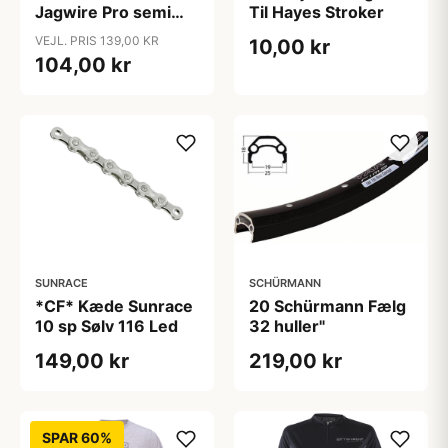
Jagwire Pro semi
Til Hayes Stroker
metal Sram Guide
VEJL. PRIS 139,00 KR
10,00 kr
Ultimate/RCS/RS/R -
104,00 kr
Avid Trail
SUNRACE
SCHÜRMANN
*CF* Kæde Sunrace
20 Schürmann Fælg
10 sp Sølv 116 Led
32 huller"
149,00 kr
219,00 kr
SPAR 60%