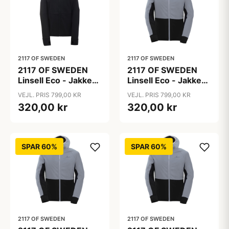
2117 OF SWEDEN
2117 OF SWEDEN
2117 OF SWEDEN
2117 OF SWEDEN
Linsell Eco - Jakke
Linsell Eco - Jakke
Powerfleece - Dame
Powerfleece - Herre
VEJL. PRIS 799,00 KR
VEJL. PRIS 799,00 KR
- Sort - XL
- Grå - L
320,00 kr
320,00 kr
SPAR 60%
SPAR 60%
2117 OF SWEDEN
2117 OF SWEDEN