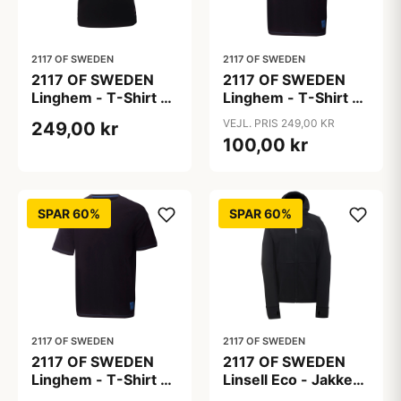
2117 OF SWEDEN
2117 OF SWEDEN
2117 OF SWEDEN
2117 OF SWEDEN
Linghem - T-Shirt -
Linghem - T-Shirt -
Dame - Sort - Str. XL
Sort - Str. 3XL
VEJL. PRIS 249,00 KR
249,00 kr
100,00 kr
SPAR 60%
SPAR 60%
2117 OF SWEDEN
2117 OF SWEDEN
2117 OF SWEDEN
2117 OF SWEDEN
Linghem - T-Shirt -
Linsell Eco - Jakke
Sort - Str. XXL
Powerfleece - Dame