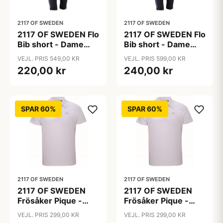
2117 OF SWEDEN
2117 OF SWEDEN
2117 OF SWEDEN Flo
2117 OF SWEDEN Flo
Bib short - Dame
Bib short - Dame
cykelshorts med
cykelshorts med
VEJL. PRIS 549,00 KR
VEJL. PRIS 599,00 KR
seler - Sort - Str. 38
seler - Sort - Str. 40
220,00 kr
240,00 kr
SPAR 60%
SPAR 60%
2117 OF SWEDEN
2117 OF SWEDEN
2117 OF SWEDEN
2117 OF SWEDEN
Frösåker Pique -
Frösåker Pique -
Poloshirt - Hvid - Str.
Poloshirt - Hvid - Str.
VEJL. PRIS 299,00 KR
VEJL. PRIS 299,00 KR
L
M