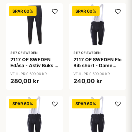
SPAR 60%
SPAR 60%
2117 OF SWEDEN
2117 OF SWEDEN
2117 OF SWEDEN
2117 OF SWEDEN Flo
Edåsa - Aktiv Buks -
Bib short - Dame
Sort - Str. 3XL
cykelshorts med
VEJL. PRIS 699,00 KR
VEJL. PRIS 599,00 KR
seler - Sort - Str. 36
280,00 kr
240,00 kr
SPAR 60%
SPAR 60%