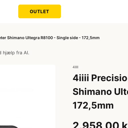
OUTLET
eter Shimano Ultegra R8100 - Single side - 172,5mm
 hjælp fra AI.
4IIII
4iiii Precis
Shimano Ulte
172,5mm
2.958,00 k