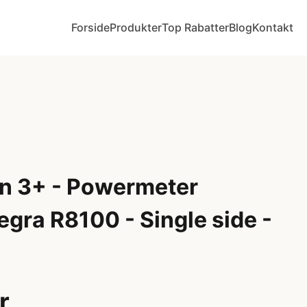
Forside
Produkter
Top Rabatter
Blog
Kontakt
ion 3+ - Powermeter
gra R8100 - Single side -
r