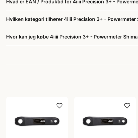
Hvad er EAN / Produktid for 4iiii Precision 3+ - Power
Hvilken kategori tilhører 4iiii Precision 3+ - Powermet
Hvor kan jeg købe 4iiii Precision 3+ - Powermeter Shim