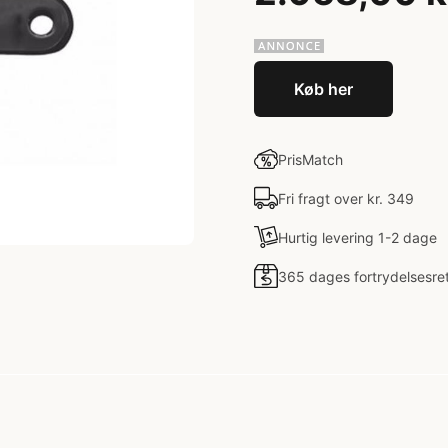
Køb her
PrisMatch
Fri fragt over kr. 349
Hurtig levering 1-2 dage
365 dages fortrydelsesre