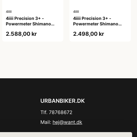
4IIII
4IIII
4iiii Precision 3+ -
4iiii Precision 3+ -
Powermeter Shimano
Powermeter Shimano
105 R7100 - Single side -
105 R7100 - Single side -
2.588,00 kr
2.498,00 kr
165mm
170mm
URBANBIKER.DK
Tlf. 78768672
Mail:
hej@want.dk
Cookie- og privatlivspolitik