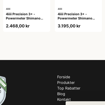
4IIII
4IIII
4iiii Precision 3+ -
4iiii Precision 3+ -
Powermeter Shimano
Powermeter Shimano
105 R7000 - Single side -
105 R7000 - Single side -
2.468,00 kr
3.195,00 kr
172,5mm
175mm
Forside
Produkter
Top Rabatter
Blog
Kontakt