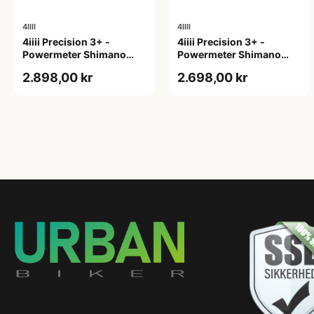
4IIII
4IIII
4iiii Precision 3+ -
4iiii Precision 3+ -
Powermeter Shimano
Powermeter Shimano
105 R7000 - Single side -
105 R7000 - Single side -
2.898,00 kr
2.698,00 kr
165mm
170mm