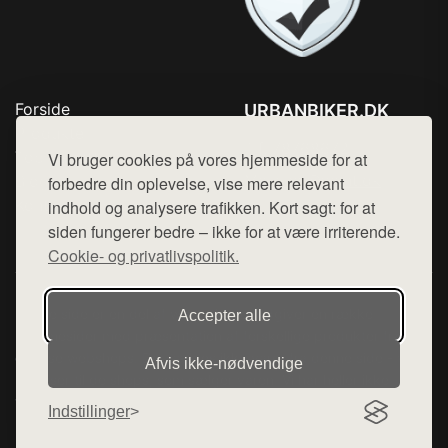
Forside
URBANBIKER.DK
Produkter
Tlf. 78768672
Top Rabatter
Vi bruger cookies på vores hjemmeside for at
Mail:
hej@want.dk
Blog
forbedre din oplevelse, vise mere relevant
Kontakt
indhold og analysere trafikken. Kort sagt: for at
Cookie- og privatlivspolitik
siden fungerer bedre – ikke for at være irriterende.
Cookie- og privatlivspolitik.
Denne side er en del af want.dk, der udgiver en række
Accepter alle
hjemmesider med præsentation af forskellige produkter fra
diverse webshops. Der sælges ikke varer fra denne side - vi
Afvis ikke‑nødvendige
henviser til de shops, som sælger varen. Vi har heller ikke
varerne på lager.
Indstillinger
© 2026 urbanbiker.dk. Alle rettigheder forbeholdes.