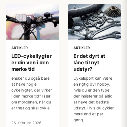
ARTIKLER
ARTIKLER
LED-cykellygter
Er det dyrt at
er din ven i den
låne til nyt
mørke tid
udstyr?
ønsker du også bare
Cykelsport kan være
at have nogle
en rigtig dyr hobby,
cykellygter, der virker
hvis du er den type,
i den mørke tid? Især
der insisterer på altid
om morgenen, når du
at have det bedste
er træt og skal cykle
udstyr. Hvis du cykler
...
mere end et par
gang...
26. februar 2026