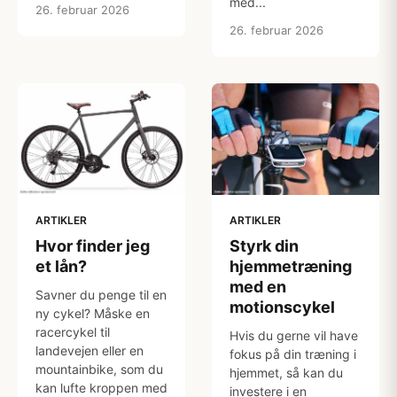
med...
26. februar 2026
26. februar 2026
ARTIKLER
ARTIKLER
Hvor finder jeg
Styrk din
et lån?
hjemmetræning
med en
Savner du penge til en
motionscykel
ny cykel? Måske en
racercykel til
Hvis du gerne vil have
landevejen eller en
fokus på din træning i
mountainbike, som du
hjemmet, så kan du
kan lufte kroppen med
investere i en