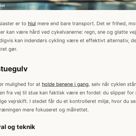
iaster er to
hjul
mere end bare transport. Det er frihed, moti
er kan være hård ved cykelvanerne: regn, sne og glatte vej
igvis kan indendørs cykling være et effektivt alternativ, de
jret gør.
 stuegulv
er mulighed for at
holde benene i gang
, selv når cyklen står
 fra vej til stue kan faktisk være en fordel: du slipper for
ige vejrskift. I stedet får du et kontrolleret miljø, hvor du 
ræningen mere fokuseret og målrettet.
val og teknik