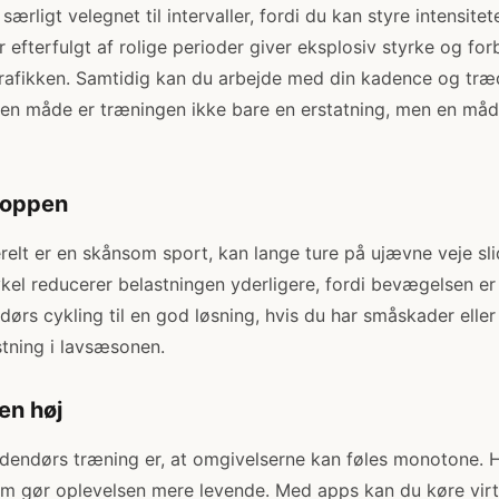
særligt velegnet til intervaller, fordi du kan styre intensite
r efterfulgt af rolige perioder giver eksplosiv styrke og fo
ytrafikken. Samtidig kan du arbejde med din kadence og træ
 den måde er træningen ikke bare en erstatning, men en måd
roppen
relt er en skånsom sport, kan lange ture på ujævne veje s
kel reducerer belastningen yderligere, fordi bevægelsen er 
ørs cykling til en god løsning, hvis du har småskader eller
tning i lavsæsonen.
en høj
dendørs træning er, at omgivelserne kan føles monotone. H
som gør oplevelsen mere levende. Med apps kan du køre vir