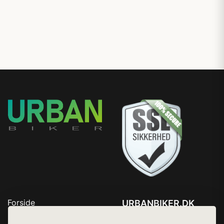
Forside
URBANBIKER.DK
Produkter
Tlf. 78768672