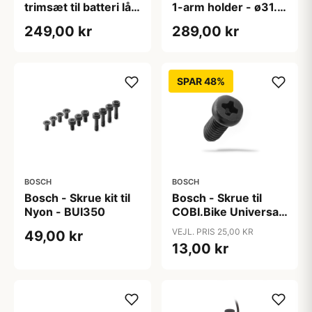
trimsæt til batteri lås
1-arm holder - ø31.8
- Stelmonteret
- Sort
249,00 kr
289,00 kr
batteri
SPAR 48%
BOSCH
BOSCH
Bosch - Skrue kit til
Bosch - Skrue til
Nyon - BUI350
COBI.Bike Universal
adapter
VEJL. PRIS 25,00 KR
49,00 kr
13,00 kr