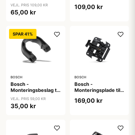
AmbiSense baglygte
VEJL. PRIS 109,00 KR
109,00 kr
65,00 kr
SPAR 41%
BOSCH
BOSCH
Bosch -
Bosch -
Monteringsbeslag til
Monteringsplade til
COBI.Bike kontrol
Nyon BUI350
VEJL. PRIS 59,00 KR
169,00 kr
Unit til standard
35,00 kr
cykler