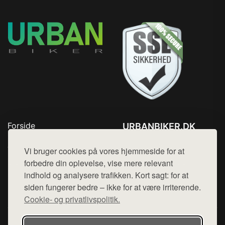
Forside
URBANBIKER.DK
Produkter
Tlf. 78768672
Top Rabatter
Vi bruger cookies på vores hjemmeside for at
Mail:
hej@want.dk
Blog
forbedre din oplevelse, vise mere relevant
Kontakt
indhold og analysere trafikken. Kort sagt: for at
Cookie- og privatlivspolitik
siden fungerer bedre – ikke for at være irriterende.
Cookie- og privatlivspolitik.