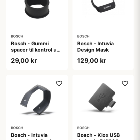
BOSCH
BOSCH
Bosch - Gummi
Bosch - Intuvia
spacer til kontrol unit
Design Mask
for Intuvia and Nyon
29,00 kr
129,00 kr
(BUI275)
BOSCH
BOSCH
Bosch - Intuvia
Bosch - Kiox USB