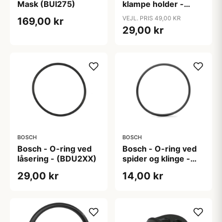
Mask (BUI275)
klampe holder -
(BUI350)
VEJL. PRIS 49,00 KR
169,00 kr
29,00 kr
BOSCH
BOSCH
Bosch - O-ring ved
Bosch - O-ring ved
låsering - (BDU2XX)
spider og klinge -
(BDU4XX,
29,00 kr
14,00 kr
BDU37YY)