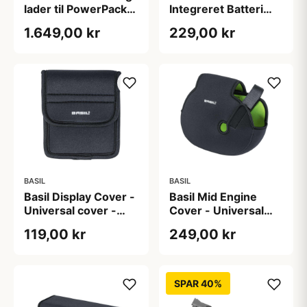
lader til PowerPacks
Integreret Batteri
36V 6A
Universal Sort/Grøn
1.649,00 kr
229,00 kr
BASIL
BASIL
Basil Display Cover -
Basil Mid Engine
Universal cover -
Cover - Universal
Black
cover til
119,00 kr
249,00 kr
centermotor - Black
SPAR 40%