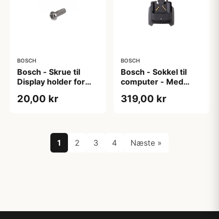
BOSCH
BOSCH
Bosch - Skrue til
Bosch - Sokkel til
Display holder for
computer - Med
Intuvia og Nyon
1300 mm kabel -
20,00 kr
319,00 kr
(BUI275)
Intuvia and Nyon
(BUI275)
1
2
3
4
Næste »