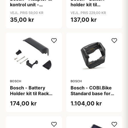
kontrol unit -
holder kit til
COBI.Bike standard
bagagebærer med
VEJL. PRIS 59,00 KR
VEJL. PRIS 229,00 KR
cykler med racerstyr
batteri platinum
35,00 kr
137,00 kr
BOSCH
BOSCH
Bosch - Battery
Bosch - COBI.Bike
Holder kit til Rack
Standard base for
Battery - Anthracite
standard cykel typer
174,00 kr
1.104,00 kr