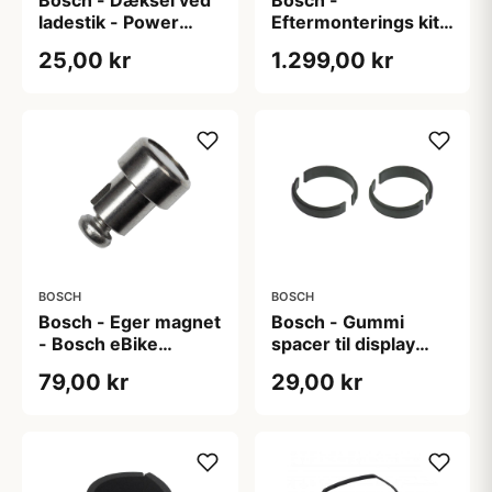
ladestik - Power
Eftermonterings kit
Tube
til Intuvia (BUI255)
25,00 kr
1.299,00 kr
BOSCH
BOSCH
Bosch - Eger magnet
Bosch - Gummi
- Bosch eBike
spacer til display
system 2
holder 31.8 mm for
79,00 kr
29,00 kr
Intuvia og Nyon
(BUI275)