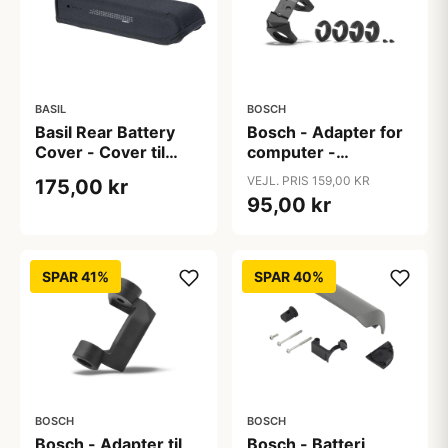
BASIL
BOSCH
Basil Rear Battery
Bosch - Adapter for
Cover - Cover til
computer -
Shimano Steps
COBI.Bike standard
VEJL. PRIS 159,00 KR
175,00 kr
batteri - Black
95,00 kr
SPAR 41%
SPAR 40%
BOSCH
BOSCH
Bosch - Adapter til
Bosch - Batteri