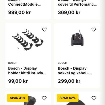
ConnectModule
cover til Perfomance
Retrofit Kit til
Line - Venstre - Sort
999,00 kr
369,00 kr
BDU33YY
BOSCH
BOSCH
Bosch - Display
Bosch - Display
holder kit til Intuvia
sokkel og kabel -
and Nyon (BUI275)
1500 mm til Intuvia
99,00 kr
299,00 kr
and Nyon BUI275
SPAR 41%
SPAR 42%