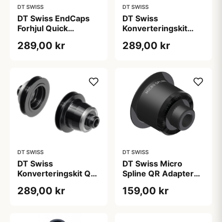
DT SWISS
DT SWISS
DT Swiss EndCaps
DT Swiss
Forhjul Quick
Konverteringskit
Release 100 mm
180/240s/350 Disk
289,00 kr
289,00 kr
til QR
DT SWISS
DT SWISS
DT Swiss
DT Swiss Micro
Konverteringskit QR
Spline QR Adapter
5/100mm.
Højre Side
289,00 kr
159,00 kr