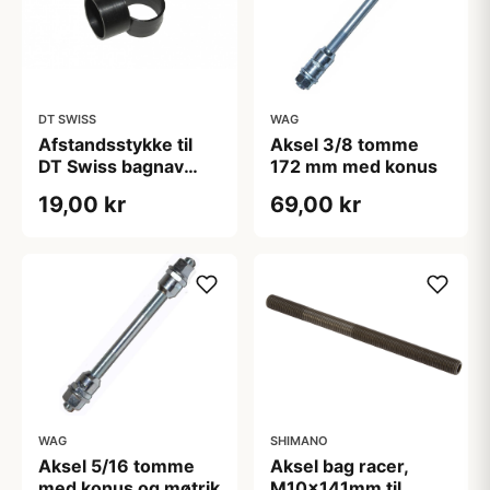
DT SWISS
WAG
Afstandsstykke til
Aksel 3/8 tomme
DT Swiss bagnav
172 mm med konus
med 3 paler
19,00 kr
69,00 kr
WAG
SHIMANO
Aksel 5/16 tomme
Aksel bag racer,
med konus og møtrik
M10x141mm til