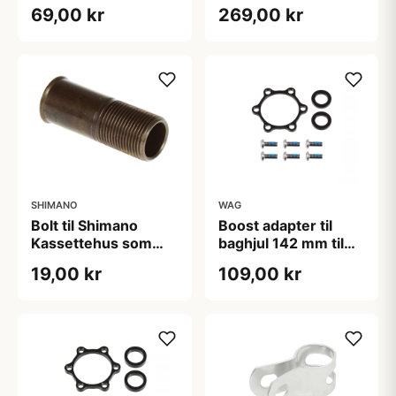
127mm"
69,00 kr
269,00 kr
SHIMANO
WAG
Bolt til Shimano
Boost adapter til
Kassettehus som
baghjul 142 mm til
passer til flere
148 mm
19,00 kr
109,00 kr
modeller