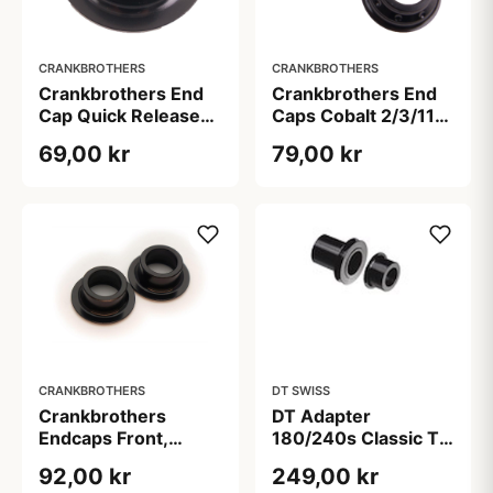
CRANKBROTHERS
CRANKBROTHERS
Crankbrothers End
Crankbrothers End
Cap Quick Release
Caps Cobalt 2/3/11
Cobalt / Iodine
Forhjul 15x100
69,00 kr
79,00 kr
CRANKBROTHERS
DT SWISS
Crankbrothers
DT Adapter
Endcaps Front,
180/240s Classic Til
15mm -
12/142 mm
92,00 kr
249,00 kr
Zinc/Cobalt/Iodine