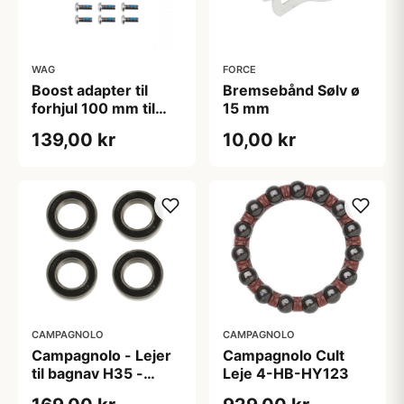
WAG
FORCE
Boost adapter til
Bremsebånd Sølv ø
forhjul 100 mm til
15 mm
110 mm
139,00 kr
10,00 kr
CAMPAGNOLO
CAMPAGNOLO
Campagnolo - Lejer
Campagnolo Cult
til bagnav H35 -
Leje 4-HB-HY123
30x17x7 - 4 stk