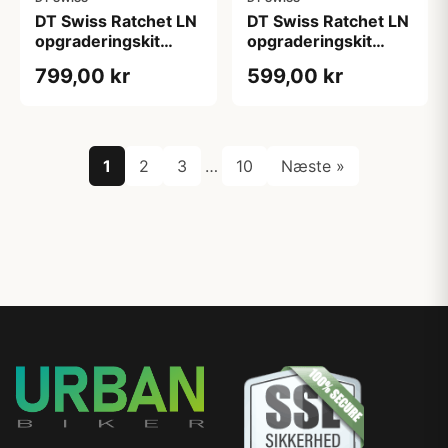
DT Swiss Ratchet LN
DT Swiss Ratchet LN
opgraderingskit
opgraderingskit
Hybrid SRAM XD
SRAM XD MTB
799,00 kr
599,00 kr
MTB (Steel) body
(Aluminium) body
1
2
3
…
10
Næste »