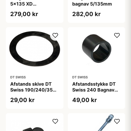
5x135 XD
bagnav 5/135mm
kassettehylster
279,00 kr
282,00 kr
DT SWISS
DT SWISS
Afstands skive DT
Afstandsstykke DT
Swiss 190/240/350
Swiss 240 Bagnav
mellem inderste leje
Ved kassettehylster
29,00 kr
49,00 kr
og gevindring