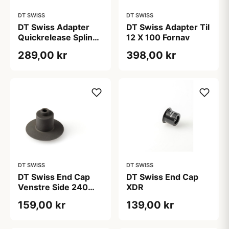
DT SWISS
DT SWISS
DT Swiss Adapter
DT Swiss Adapter Til
Quickrelease Spline
12 X 100 Fornav
XM1501
289,00 kr
398,00 kr
DT SWISS
DT SWISS
DT Swiss End Cap
DT Swiss End Cap
Venstre Side 240
XDR
Bagnav QR
159,00 kr
139,00 kr