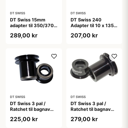
DT SWISS
DT SWISS
DT Swiss 15mm
DT Swiss 240
adapter til 350/370
Adapter til 10 x 135
road nav
mm
289,00 kr
207,00 kr
DT SWISS
DT SWISS
DT Swiss 3 pal /
DT Swiss 3 pal /
Ratchet til bagnav
Ratchet til bagnav
135 x 10 mm til
135 x 12 mm til
225,00 kr
279,00 kr
SRAM XD
SRAM XD