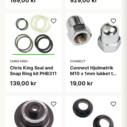
169,00 kr
929,00 kr
CHRIS KING
CONNECT
Chris King Seal and
Connect Hjulmøtrik
Snap Ring kit PHB311
M10 x 1mm lukket til
I Motion 3 til Sram
139,00 kr
19,00 kr