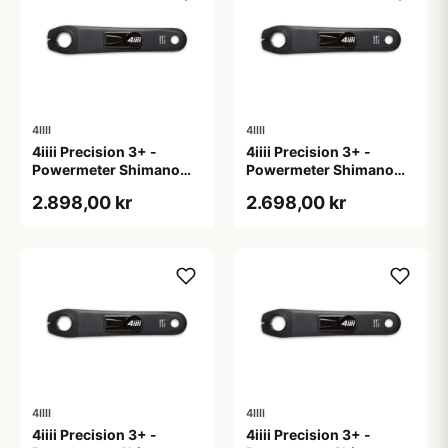
4IIII
4IIII
4iiii Precision 3+ -
4iiii Precision 3+ -
Powermeter Shimano
Powermeter Shimano
105 R7000 - Single side
105 R7000 - Single side
2.898,00 kr
2.698,00 kr
- 165mm
- 170mm
4IIII
4IIII
4iiii Precision 3+ -
4iiii Precision 3+ -