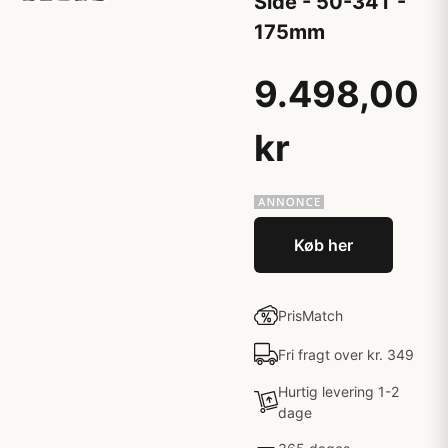
Side - 50-34T -
175mm
9.498,00
kr
Køb her
PrisMatch
Fri fragt over kr. 349
Hurtig levering 1-2
dage