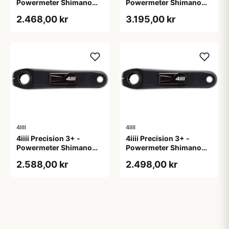
Powermeter Shimano
Powermeter Shimano
105 R7000 - Single side
105 R7000 - Single side
2.468,00 kr
3.195,00 kr
- 172,5mm
- 175mm
4IIII
4IIII
4iiii Precision 3+ -
4iiii Precision 3+ -
Powermeter Shimano
Powermeter Shimano
105 R7100 - Single side
105 R7100 - Single side
2.588,00 kr
2.498,00 kr
- 165mm
- 170mm