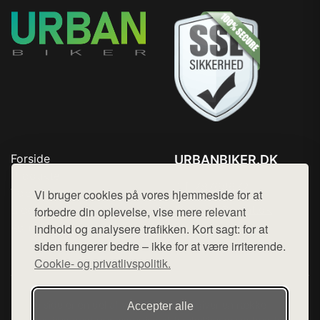
Forside
URBANBIKER.DK
Produkter
Tlf. 78768672
Top Rabatter
Vi bruger cookies på vores hjemmeside for at
Mail:
hej@want.dk
Blog
forbedre din oplevelse, vise mere relevant
Kontakt
indhold og analysere trafikken. Kort sagt: for at
Cookie- og privatlivspolitik
siden fungerer bedre – ikke for at være irriterende.
Cookie- og privatlivspolitik.
Denne side er en del af want.dk, der udgiver en række
Accepter alle