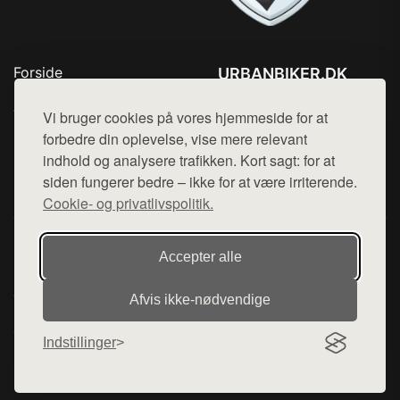
Forside
URBANBIKER.DK
Produkter
Tlf. 78768672
Top Rabatter
Vi bruger cookies på vores hjemmeside for at
Mail:
hej@want.dk
Blog
forbedre din oplevelse, vise mere relevant
Kontakt
indhold og analysere trafikken. Kort sagt: for at
Cookie- og privatlivspolitik
siden fungerer bedre – ikke for at være irriterende.
Cookie- og privatlivspolitik.
Denne side er en del af want.dk, der udgiver en række
Accepter alle
hjemmesider med præsentation af forskellige produkter fra
diverse webshops. Der sælges ikke varer fra denne side - vi
Afvis ikke‑nødvendige
henviser til de shops, som sælger varen. Vi har heller ikke
varerne på lager.
Indstillinger
© 2026 urbanbiker.dk. Alle rettigheder forbeholdes.