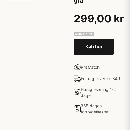
grå
299,00 kr
Køb her
PrisMatch
Fri fragt over kr. 349
Hurtig levering 1-2
dage
365 dages
fortrydelsesret