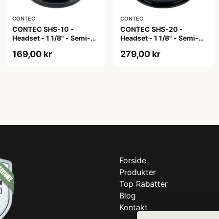
CONTEC
CONTEC
CONTEC SHS-10 -
CONTEC SHS-20 -
Headset - 1 1/8" - Semi-
Headset - 1 1/8" - Semi-
integrated - Ø 30,0mm -
integrated - Ø 30,0mm -
169,00 kr
279,00 kr
Ø 44mm - Sort
Ø 44mm - Sort
Forside
Produkter
Top Rabatter
Blog
Kontakt