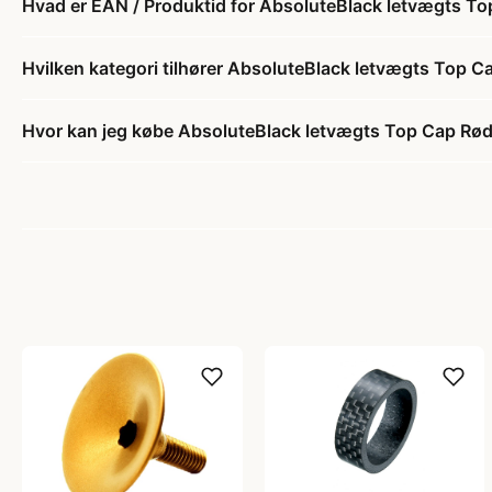
Hvad er EAN / Produktid for AbsoluteBlack letvægts T
Hvilken kategori tilhører AbsoluteBlack letvægts Top C
Hvor kan jeg købe AbsoluteBlack letvægts Top Cap Rø