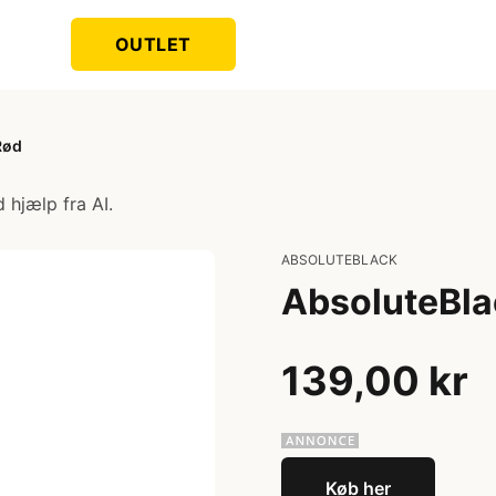
OUTLET
Rød
 hjælp fra AI.
ABSOLUTEBLACK
AbsoluteBla
139,00 kr
Køb her