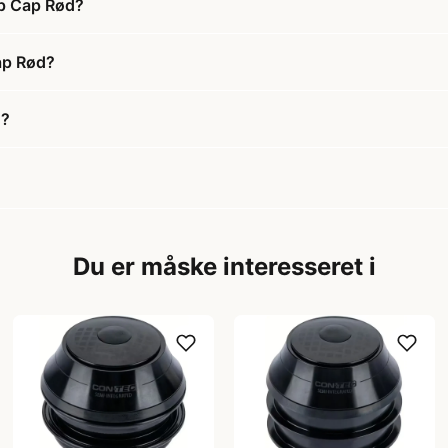
op Cap Rød?
ap Rød?
d?
Du er måske interesseret i