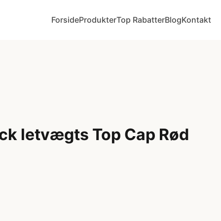
Forside
Produkter
Top Rabatter
Blog
Kontakt
ck letvægts Top Cap Rød