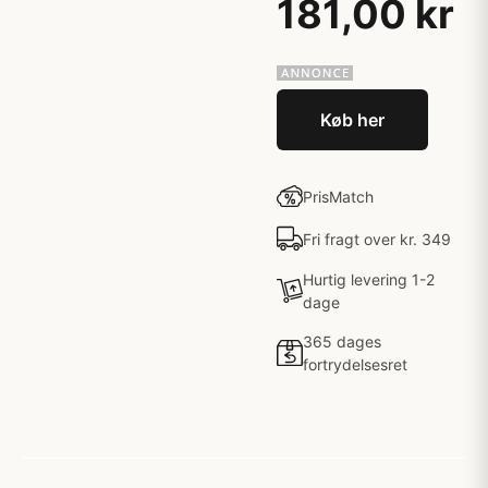
181,00 kr
Køb her
PrisMatch
Fri fragt over kr. 349
Hurtig levering 1-2
dage
365 dages
fortrydelsesret