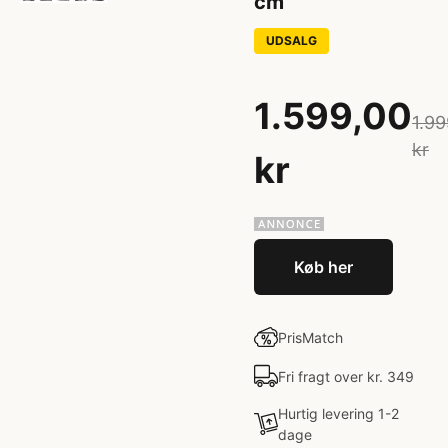
cm
UDSALG
1.599,00
1.99
kr
kr
Køb her
PrisMatch
Fri fragt over kr. 349
Hurtig levering 1-2
dage