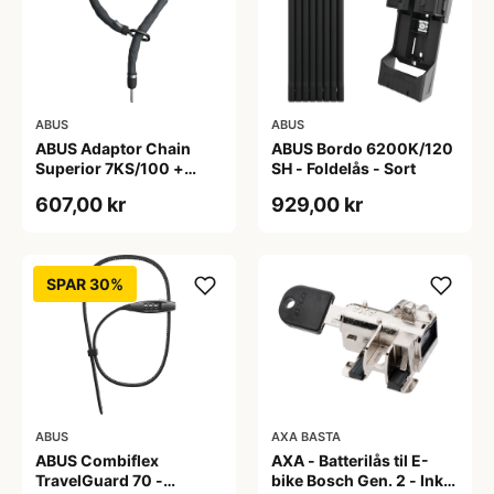
ABUS
ABUS
ABUS Adaptor Chain
ABUS Bordo 6200K/120
Superior 7KS/100 +
SH - Foldelås - Sort
Taske - Kædelås - Sort
607,00 kr
929,00 kr
SPAR 30%
ABUS
AXA BASTA
ABUS Combiflex
AXA - Batterilås til E-
TravelGuard 70 -
bike Bosch Gen. 2 - Inkl.