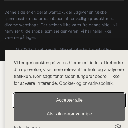
Denne side er en del af want.dk, der udgiver en række
hjemmesider med præsentation af forskellige produkter fra
diverse webshops. Der sælges ikke varer fra denne side - vi
henviser til de shops, som sælger varen. Vi har heller ikke
varerne på lager.
© 2026 urbanbiker.dk. Alle rettigheder forbeholdes.
Vi bruger cookies på vores hjemmeside for at forbedre
din oplevelse, vise mere relevant indhold og analysere
trafikken. Kort sagt: for at siden fungerer bedre – ikke
for at være irriterende.
Cookie- og privatlivspolitik.
Accepter alle
Afvis ikke‑nødvendige
Indstillinger