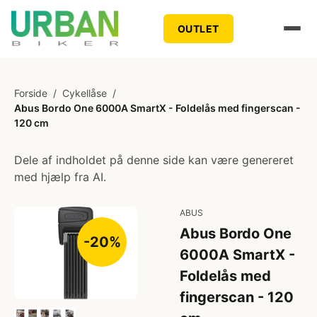
OUTLET
Forside
/
Cykellåse
/
Abus Bordo One 6000A SmartX - Foldelås med fingerscan -
120 cm
Dele af indholdet på denne side kan være genereret
med hjælp fra AI.
ABUS
Abus Bordo One
-20%
6000A SmartX -
Foldelås med
fingerscan - 120