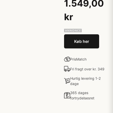
1.549,00
kr
Køb her
PrisMatch
Fri fragt over kr. 349
Hurtig levering 1-2
dage
365 dages
fortrydelsesret