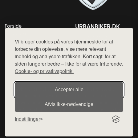
Forside
URBANBIKER.DK
Produkter
Tlf. 78768672
Top Rabatter
Vi bruger cookies på vores hjemmeside for at
Mail:
hej@want.dk
Blog
forbedre din oplevelse, vise mere relevant
Kontakt
indhold og analysere trafikken. Kort sagt: for at
Cookie- og privatlivspolitik
siden fungerer bedre – ikke for at være irriterende.
Cookie- og privatlivspolitik.
Denne side er en del af want.dk, der udgiver en række
Accepter alle
hjemmesider med præsentation af forskellige produkter fra
diverse webshops. Der sælges ikke varer fra denne side - vi
Afvis ikke‑nødvendige
henviser til de shops, som sælger varen. Vi har heller ikke
varerne på lager.
Indstillinger
© 2026 urbanbiker.dk. Alle rettigheder forbeholdes.