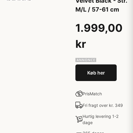
Velvet Black - Str.
M/L / 57-61 cm
1.999,00
kr
Køb her
PrisMatch
Fri fragt over kr. 349
Hurtig levering 1-2
dage