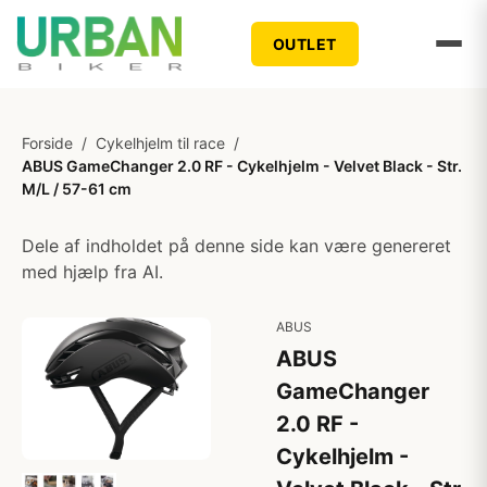
OUTLET
Forside
/
Cykelhjelm til race
/
ABUS GameChanger 2.0 RF - Cykelhjelm - Velvet Black - Str.
M/L / 57-61 cm
Dele af indholdet på denne side kan være genereret
med hjælp fra AI.
ABUS
ABUS
GameChanger
2.0 RF -
Cykelhjelm -