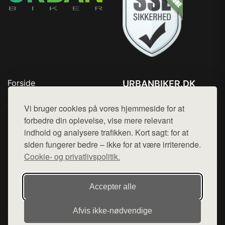
Forside
URBANBIKER.DK
Produkter
Tlf. 78768672
Top Rabatter
Vi bruger cookies på vores hjemmeside for at
Mail:
hej@want.dk
Blog
forbedre din oplevelse, vise mere relevant
Kontakt
indhold og analysere trafikken. Kort sagt: for at
Cookie- og privatlivspolitik
siden fungerer bedre – ikke for at være irriterende.
Cookie- og privatlivspolitik.
Denne side er en del af want.dk, der udgiver en række
Accepter alle
hjemmesider med præsentation af forskellige produkter fra
diverse webshops. Der sælges ikke varer fra denne side - vi
Afvis ikke‑nødvendige
henviser til de shops, som sælger varen. Vi har heller ikke