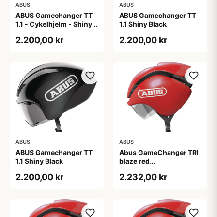
ABUS
ABUS
ABUS Gamechanger TT
ABUS Gamechanger TT
1.1 - Cykelhjelm - Shiny
1.1 Shiny Black
Black - 54-58
2.200,00 kr
2.200,00 kr
ABUS
ABUS
ABUS Gamechanger TT
Abus GameChanger TRI
1.1 Shiny Black
blaze red
(Hjelmstørrelse: 51-55
2.200,00 kr
2.232,00 kr
cm)