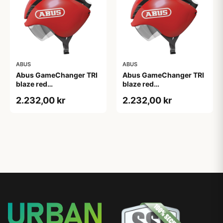
ABUS
ABUS
Abus GameChanger TRI
Abus GameChanger TRI
blaze red
blaze red
(Hjelmstørrelse: 52-58
(Hjelmstørrelse: 58-61
2.232,00 kr
2.232,00 kr
cm)
cm)