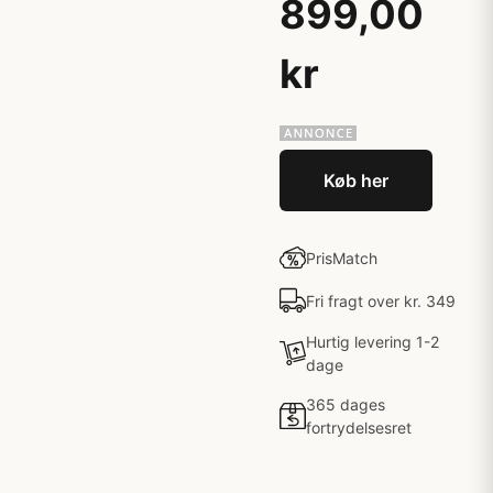
899,00
kr
Køb her
PrisMatch
Fri fragt over kr. 349
Hurtig levering 1-2
dage
365 dages
fortrydelsesret