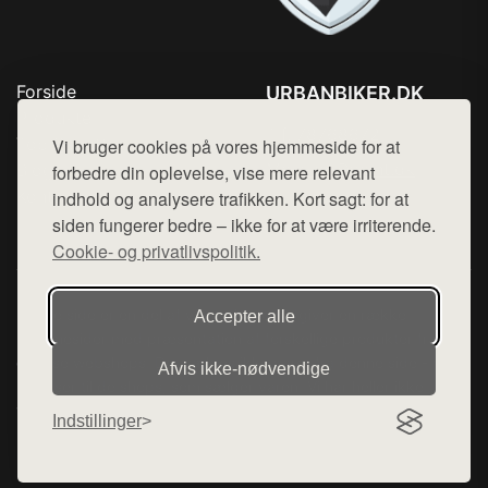
Forside
URBANBIKER.DK
Produkter
Tlf. 78768672
Top Rabatter
Vi bruger cookies på vores hjemmeside for at
Mail:
hej@want.dk
Blog
forbedre din oplevelse, vise mere relevant
Kontakt
indhold og analysere trafikken. Kort sagt: for at
Cookie- og privatlivspolitik
siden fungerer bedre – ikke for at være irriterende.
Cookie- og privatlivspolitik.
Denne side er en del af want.dk, der udgiver en række
Accepter alle
hjemmesider med præsentation af forskellige produkter fra
diverse webshops. Der sælges ikke varer fra denne side - vi
Afvis ikke‑nødvendige
henviser til de shops, som sælger varen. Vi har heller ikke
varerne på lager.
Indstillinger
© 2026 urbanbiker.dk. Alle rettigheder forbeholdes.