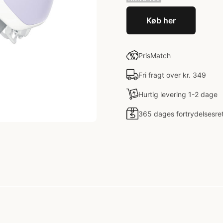
Køb her
PrisMatch
Fri fragt over kr. 349
Hurtig levering 1-2 dage
365 dages fortrydelsesre