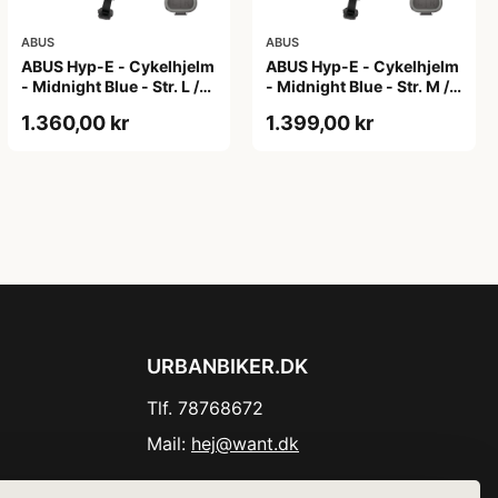
ABUS
ABUS
ABUS Hyp-E - Cykelhjelm
ABUS Hyp-E - Cykelhjelm
- Midnight Blue - Str. L /
- Midnight Blue - Str. M /
57-61 cm
54-58 cm
1.360,00 kr
1.399,00 kr
URBANBIKER.DK
Tlf. 78768672
Mail:
hej@want.dk
Cookie- og privatlivspolitik