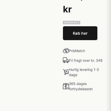
kr
Køb her
PrisMatch
Fri fragt over kr. 349
Hurtig levering 1-2
dage
365 dages
fortrydelsesret