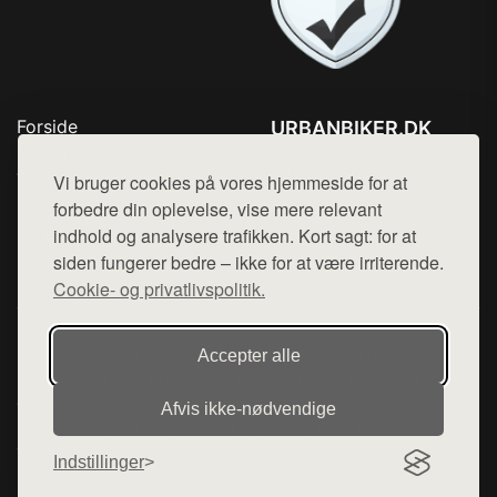
Forside
URBANBIKER.DK
Produkter
Tlf. 78768672
Top Rabatter
Vi bruger cookies på vores hjemmeside for at
Mail:
hej@want.dk
Blog
forbedre din oplevelse, vise mere relevant
Kontakt
indhold og analysere trafikken. Kort sagt: for at
Cookie- og privatlivspolitik
siden fungerer bedre – ikke for at være irriterende.
Cookie- og privatlivspolitik.
Denne side er en del af want.dk, der udgiver en række
Accepter alle
hjemmesider med præsentation af forskellige produkter fra
diverse webshops. Der sælges ikke varer fra denne side - vi
Afvis ikke‑nødvendige
henviser til de shops, som sælger varen. Vi har heller ikke
varerne på lager.
Indstillinger