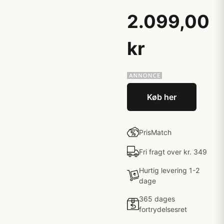
2.099,00
kr
Køb her
PrisMatch
Fri fragt over kr. 349
Hurtig levering 1-2
dage
365 dages
fortrydelsesret