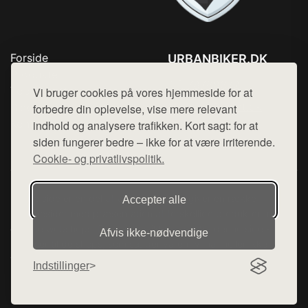
Forside
URBANBIKER.DK
Produkter
Tlf. 78768672
Top Rabatter
Vi bruger cookies på vores hjemmeside for at
Mail:
hej@want.dk
Blog
forbedre din oplevelse, vise mere relevant
Kontakt
indhold og analysere trafikken. Kort sagt: for at
Cookie- og privatlivspolitik
siden fungerer bedre – ikke for at være irriterende.
Cookie- og privatlivspolitik.
Denne side er en del af want.dk, der udgiver en række
Accepter alle
hjemmesider med præsentation af forskellige produkter fra
diverse webshops. Der sælges ikke varer fra denne side - vi
Afvis ikke‑nødvendige
henviser til de shops, som sælger varen. Vi har heller ikke
varerne på lager.
Indstillinger
© 2026 urbanbiker.dk. Alle rettigheder forbeholdes.