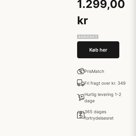
1.299,00
kr
Køb her
PrisMatch
Fri fragt over kr. 349
Hurtig levering 1-2
dage
365 dages
fortrydelsesret