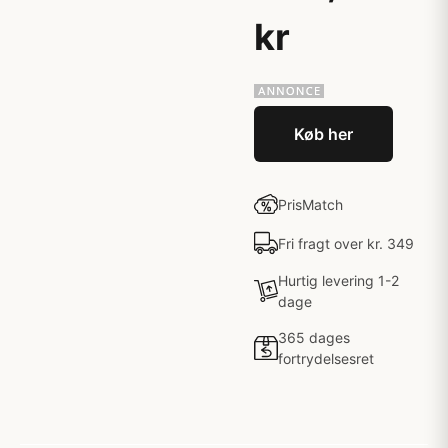
kr
Køb her
PrisMatch
Fri fragt over kr. 349
Hurtig levering 1-2
dage
365 dages
fortrydelsesret