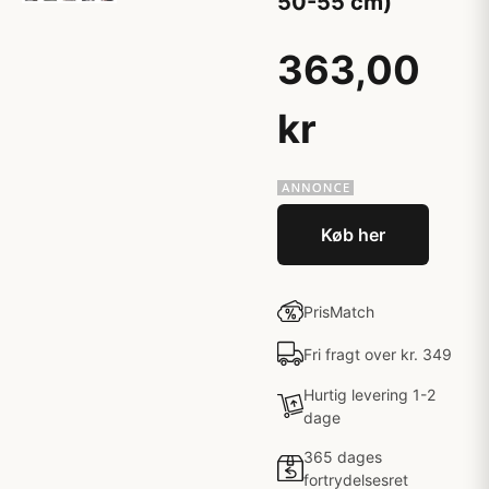
50-55 cm)
363,00
kr
Køb her
PrisMatch
Fri fragt over kr. 349
Hurtig levering 1-2
dage
365 dages
fortrydelsesret