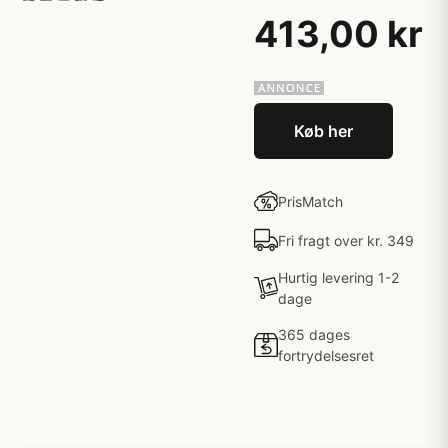
413,00 kr
Køb her
PrisMatch
Fri fragt over kr. 349
Hurtig levering 1-2
dage
365 dages
fortrydelsesret