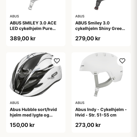
ABUS
ABUS
ABUS SMILEY 3.0 ACE
ABUS Smiley 3.0
LED cykelhjelm Pure
cykelhjelm Shiny Green
Mint
(Hjelmstørrelse: 45-50
389,00 kr
279,00 kr
cm)
ABUS
ABUS
Abus Hubble sort/hvid
Abus Indy - Cykelhjelm -
hjelm med lygte og
Hvid - Str. 51-55 cm
magnet spænde
150,00 kr
273,00 kr
(Hjelmstørrelse: 46-52
cm)