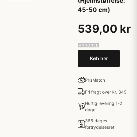
(Hjelmstørrelse:
45-50 cm)
539,00 kr
Køb her
PrisMatch
Fri fragt over kr. 349
Hurtig levering 1-2
dage
365 dages
fortrydelsesret