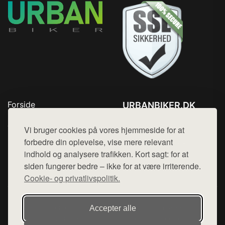
Forside
URBANBIKER.DK
Produkter
Tlf. 78768672
Top Rabatter
Vi bruger cookies på vores hjemmeside for at
Mail:
hej@want.dk
Blog
forbedre din oplevelse, vise mere relevant
Kontakt
indhold og analysere trafikken. Kort sagt: for at
Cookie- og privatlivspolitik
siden fungerer bedre – ikke for at være irriterende.
Cookie- og privatlivspolitik.
Denne side er en del af want.dk, der udgiver en række
Accepter alle
hjemmesider med præsentation af forskellige produkter fra