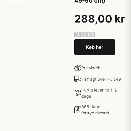
45-50 cm)
288,00 kr
Køb her
PrisMatch
Fri fragt over kr. 349
Hurtig levering 1-2
dage
365 dages
fortrydelsesret