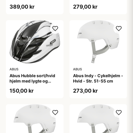
Mint
(Hjelmstørrelse: 45-50
389,00 kr
279,00 kr
cm)
ABUS
ABUS
Abus Hubble sort/hvid
Abus Indy - Cykelhjelm -
hjelm med lygte og
Hvid - Str. 51-55 cm
magnet spænde
150,00 kr
273,00 kr
(Hjelmstørrelse: 46-52
cm)