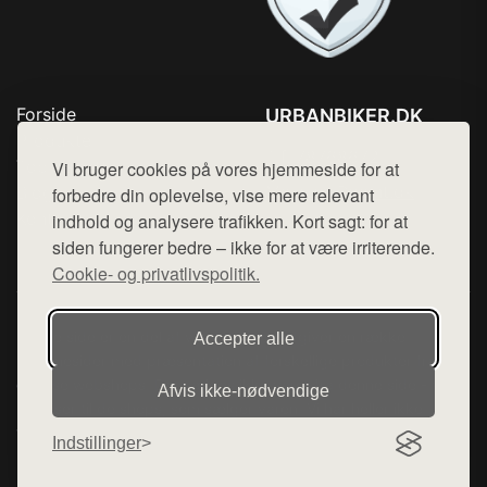
Forside
URBANBIKER.DK
Produkter
Tlf. 78768672
Top Rabatter
Vi bruger cookies på vores hjemmeside for at
Mail:
hej@want.dk
Blog
forbedre din oplevelse, vise mere relevant
Kontakt
indhold og analysere trafikken. Kort sagt: for at
Cookie- og privatlivspolitik
siden fungerer bedre – ikke for at være irriterende.
Cookie- og privatlivspolitik.
Denne side er en del af want.dk, der udgiver en række
Accepter alle
hjemmesider med præsentation af forskellige produkter fra
diverse webshops. Der sælges ikke varer fra denne side - vi
Afvis ikke‑nødvendige
henviser til de shops, som sælger varen. Vi har heller ikke
varerne på lager.
Indstillinger
© 2026 urbanbiker.dk. Alle rettigheder forbeholdes.