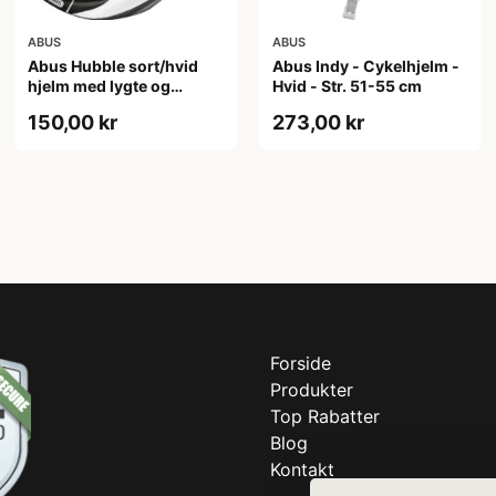
ABUS
ABUS
Abus Hubble sort/hvid
Abus Indy - Cykelhjelm -
hjelm med lygte og
Hvid - Str. 51-55 cm
magnet spænde
150,00 kr
273,00 kr
(Hjelmstørrelse: 46-52
cm)
Forside
Produkter
Top Rabatter
Blog
Kontakt