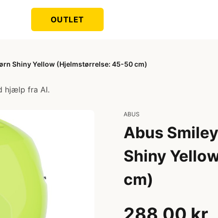
OUTLET
Børn Shiny Yellow (Hjelmstørrelse: 45-50 cm)
 hjælp fra AI.
ABUS
Abus Smiley 
Shiny Yello
cm)
288,00 kr