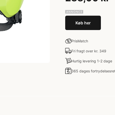
Køb her
PrisMatch
Fri fragt over kr. 349
Hurtig levering 1-2 dage
365 dages fortrydelsesre