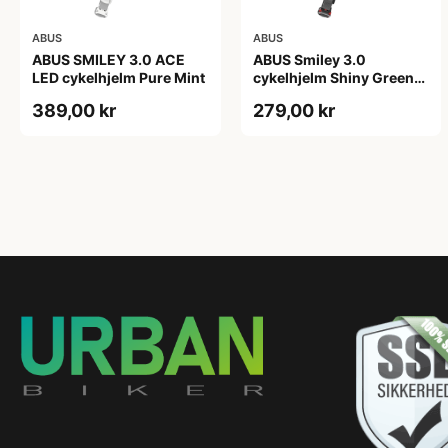
ABUS
ABUS
ABUS SMILEY 3.0 ACE
ABUS Smiley 3.0
LED cykelhjelm Pure Mint
cykelhjelm Shiny Green
(Hjelmstørrelse: 45-50
389,00 kr
279,00 kr
cm)