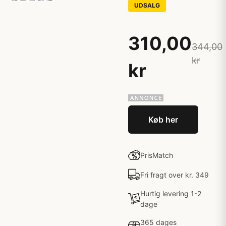
UDSALG
310,00
344,00
kr
kr
Køb her
PrisMatch
Fri fragt over kr. 349
Hurtig levering 1-2
dage
365 dages