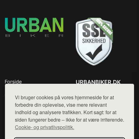
Forside
URBANBIKER.DK
Produkter
Tlf. 78768672
Top Rabatter
Vi bruger cookies på vores hjemmeside for at
Mail:
hej@want.dk
Blog
forbedre din oplevelse, vise mere relevant
Kontakt
indhold og analysere trafikken. Kort sagt: for at
Cookie- og privatlivspolitik
siden fungerer bedre – ikke for at være irriterende.
Cookie- og privatlivspolitik.