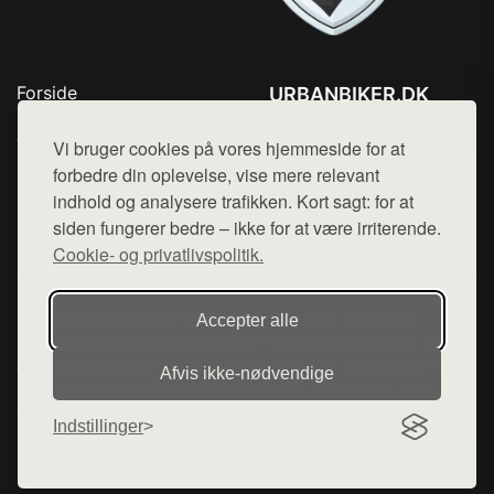
Forside
URBANBIKER.DK
Produkter
Tlf. 78768672
Top Rabatter
Vi bruger cookies på vores hjemmeside for at
Mail:
hej@want.dk
Blog
forbedre din oplevelse, vise mere relevant
Kontakt
indhold og analysere trafikken. Kort sagt: for at
Cookie- og privatlivspolitik
siden fungerer bedre – ikke for at være irriterende.
Cookie- og privatlivspolitik.
Denne side er en del af want.dk, der udgiver en række
Accepter alle
hjemmesider med præsentation af forskellige produkter fra
diverse webshops. Der sælges ikke varer fra denne side - vi
Afvis ikke‑nødvendige
henviser til de shops, som sælger varen. Vi har heller ikke
varerne på lager.
Indstillinger
© 2026 urbanbiker.dk. Alle rettigheder forbeholdes.