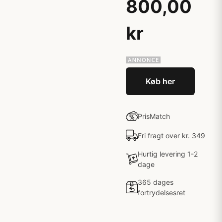
800,00
kr
Køb her
PrisMatch
Fri fragt over kr. 349
Hurtig levering 1-2
dage
365 dages
fortrydelsesret