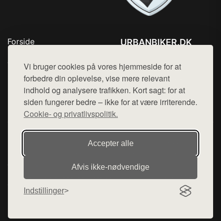
Forside
URBANBIKER.DK
Produkter
Tlf. 78768672
Top Rabatter
Vi bruger cookies på vores hjemmeside for at
Mail:
hej@want.dk
Blog
forbedre din oplevelse, vise mere relevant
Kontakt
indhold og analysere trafikken. Kort sagt: for at
Cookie- og privatlivspolitik
siden fungerer bedre – ikke for at være irriterende.
Cookie- og privatlivspolitik.
Denne side er en del af want.dk, der udgiver en række
Accepter alle
hjemmesider med præsentation af forskellige produkter fra
diverse webshops. Der sælges ikke varer fra denne side - vi
Afvis ikke‑nødvendige
henviser til de shops, som sælger varen. Vi har heller ikke
varerne på lager.
Indstillinger
© 2026 urbanbiker.dk. Alle rettigheder forbeholdes.