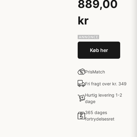
889,00
kr
Køb her
PrisMatch
Fri fragt over kr. 349
Hurtig levering 1-2
dage
365 dages
fortrydelsesret