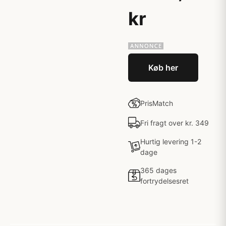
kr
Køb her
PrisMatch
Fri fragt over kr. 349
Hurtig levering 1-2
dage
365 dages
fortrydelsesret