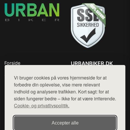
Forside
URBANBIKER.DK
Produkter
Tlf. 78768672
Top Rabatter
Vi bruger cookies på vores hjemmeside for at
Mail:
hej@want.dk
Blog
forbedre din oplevelse, vise mere relevant
Kontakt
indhold og analysere trafikken. Kort sagt: for at
Cookie- og privatlivspolitik
siden fungerer bedre – ikke for at være irriterende.
Cookie- og privatlivspolitik.
Denne side er en del af want.dk, der udgiver en række
Accepter alle
hjemmesider med præsentation af forskellige produkter fra