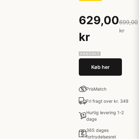
629,00
699,00
kr
kr
Køb her
PrisMatch
Fri fragt over kr. 349
Hurtig levering 1-2
dage
365 dages
fortrydelsesret