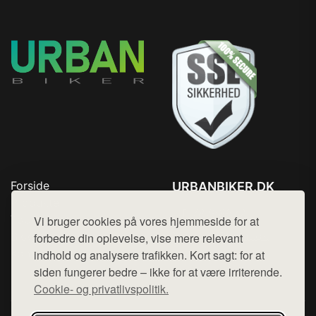
Forside
URBANBIKER.DK
Produkter
Tlf. 78768672
Top Rabatter
Vi bruger cookies på vores hjemmeside for at
Mail:
hej@want.dk
Blog
forbedre din oplevelse, vise mere relevant
Kontakt
indhold og analysere trafikken. Kort sagt: for at
Cookie- og privatlivspolitik
siden fungerer bedre – ikke for at være irriterende.
Cookie- og privatlivspolitik.