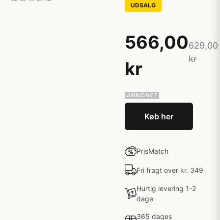
UDSALG
566,00
629,00
kr
kr
Køb her
PrisMatch
Fri fragt over kr. 349
Hurtig levering 1-2
dage
365 dages