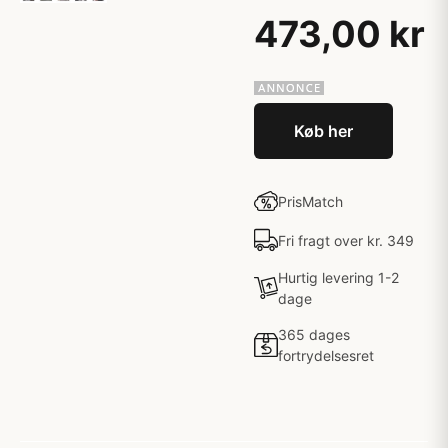
473,00 kr
Køb her
PrisMatch
Fri fragt over kr. 349
Hurtig levering 1-2
dage
365 dages
fortrydelsesret