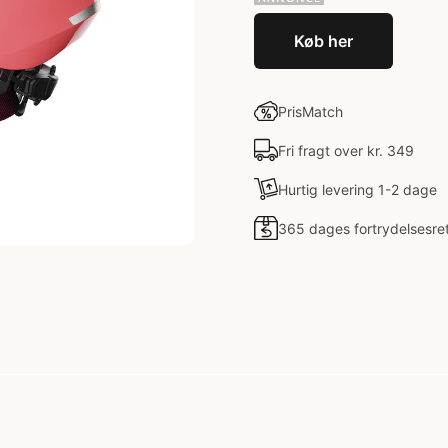
Køb her
PrisMatch
Fri fragt over kr. 349
Hurtig levering 1-2 dage
365 dages fortrydelsesre