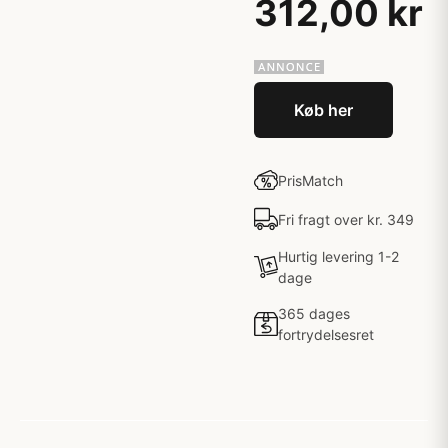
312,00 kr
Køb her
PrisMatch
Fri fragt over kr. 349
Hurtig levering 1-2
dage
365 dages
fortrydelsesret