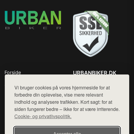
Forside
URBANBIKER.DK
Produkter
Tlf. 78768672
Top Rabatter
Vi bruger cookies på vores hjemmeside for at
Mail:
hej@want.dk
Blog
forbedre din oplevelse, vise mere relevant
Kontakt
indhold og analysere trafikken. Kort sagt: for at
Cookie- og privatlivspolitik
siden fungerer bedre – ikke for at være irriterende.
Cookie- og privatlivspolitik.
Denne side er en del af want.dk, der udgiver en række