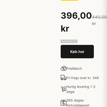
396,00
440,00
kr
kr
Køb her
PrisMatch
Fri fragt over kr. 349
Hurtig levering 1-2
dage
365 dages
fortrydelsesret