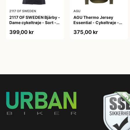
2117 OF SWEDEN
AGU
2117 OF SWEDEN Bjärby -
AGU Thermo Jersey
Dame cykeltrøje - Sort -
Essential - Cykeltrøje -
Str. 44
Dame - Army grøn - Str. L
399,00 kr
375,00 kr