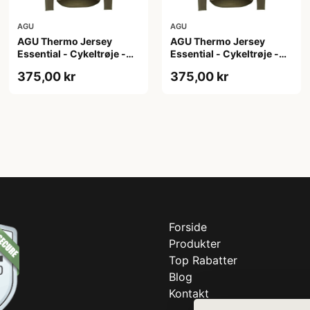
AGU
AGU
AGU Thermo Jersey
AGU Thermo Jersey
Essential - Cykeltrøje -
Essential - Cykeltrøje -
Dame - Army grøn - Str.
Dame - Army grøn - Str. S
375,00 kr
375,00 kr
M
Forside
Produkter
Top Rabatter
Blog
Kontakt