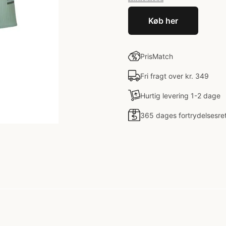
Køb her
PrisMatch
Fri fragt over kr. 349
Hurtig levering 1-2 dage
365 dages fortrydelsesre