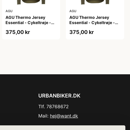
AGU
AGU
AGU Thermo Jersey
AGU Thermo Jersey
Essential - Cykeltrøje -
Essential - Cykeltrøje -
Dame - Army grøn - Str.
Dame - Army grøn - Str.
375,00 kr
375,00 kr
XL
XXL
URBANBIKER.DK
Tlf. 78768672
Mail:
hej@want.dk
Cookie- og privatlivspolitik