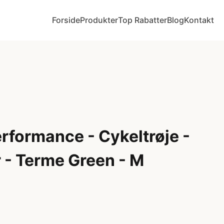
Forside
Produkter
Top Rabatter
Blog
Kontakt
rformance - Cykeltrøje -
 - Terme Green - M