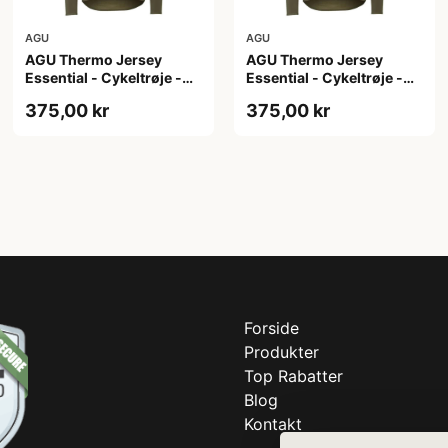
AGU
AGU
AGU Thermo Jersey
AGU Thermo Jersey
Essential - Cykeltrøje -
Essential - Cykeltrøje -
Dame - Army grøn - Str.
Dame - Army grøn - Str. S
375,00 kr
375,00 kr
M
Forside
Produkter
Top Rabatter
Blog
Kontakt