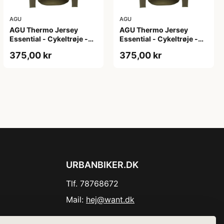
AGU
AGU
AGU Thermo Jersey
AGU Thermo Jersey
Essential - Cykeltrøje -
Essential - Cykeltrøje -
Dame - Army grøn - Str.
Dame - Army grøn - Str.
375,00 kr
375,00 kr
XL
XXL
URBANBIKER.DK
Tlf. 78768672
Mail:
hej@want.dk
Cookie- og privatlivspolitik