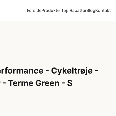
Forside
Produkter
Top Rabatter
Blog
Kontakt
rformance - Cykeltrøje -
 - Terme Green - S