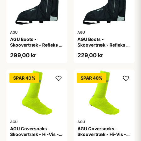
AGU
AGU
AGU Boots -
AGU Boots -
Skoovertræk - Refleks -
Skoovertræk - Refleks -
Sort XL
Sort XXL
299,00 kr
229,00 kr
SPAR 40%
SPAR 40%
AGU
AGU
AGU Coversocks -
AGU Coversocks -
Skoovertræk - Hi-Vis -
Skoovertræk - Hi-Vis -
Gul - Str. M (41-43)
Gul - Str. XS (38-40)