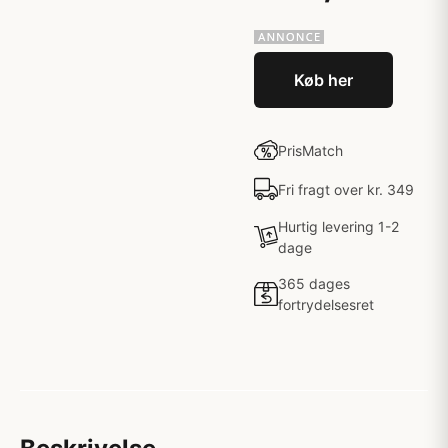
Køb her
PrisMatch
Fri fragt over kr. 349
Hurtig levering 1-2
dage
365 dages
fortrydelsesret