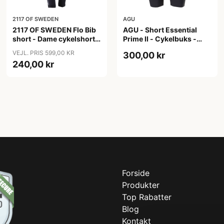
2117 OF SWEDEN
AGU
2117 OF SWEDEN Flo Bib
AGU - Short Essential
short - Dame cykelshorts
Prime II - Cykelbuks -
med seler - Sort - Str. 40
Dame - Sort - Str. S
VEJL. PRIS 599,00 KR
300,00 kr
240,00 kr
Forside
Produkter
Top Rabatter
Blog
Kontakt