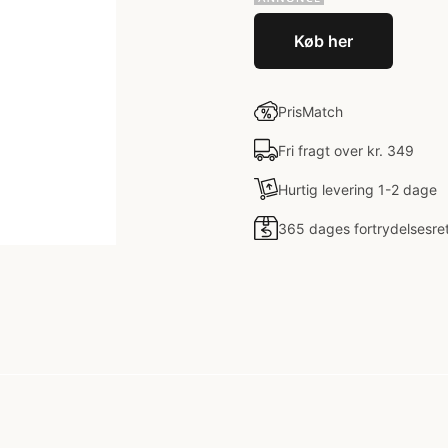
Køb her
PrisMatch
Fri fragt over kr. 349
Hurtig levering 1-2 dage
365 dages fortrydelsesre