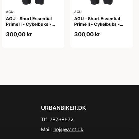
AGU
AGU
AGU - Short Essential
AGU - Short Essential
Prime II - Cykelbuks -
Prime II - Cykelbuks -
Dame - Sort - Str. XL
Dame - Sort - Str. XXL
300,00 kr
300,00 kr
URBANBIKER.DK
Tlf. 78768672
Mail:
hej@want.dk