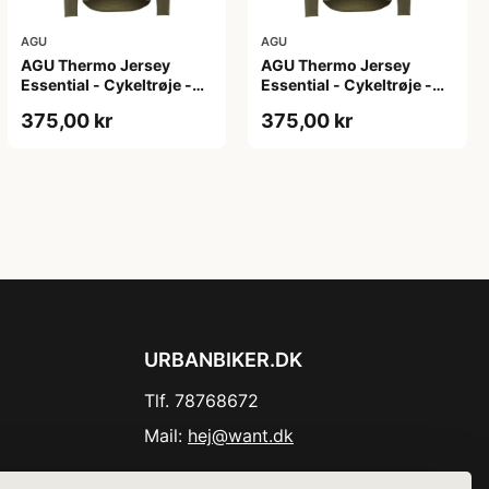
AGU
AGU
AGU Thermo Jersey
AGU Thermo Jersey
Essential - Cykeltrøje -
Essential - Cykeltrøje -
Dame - Army grøn - Str.
Dame - Army grøn - Str.
375,00 kr
375,00 kr
XL
XXL
URBANBIKER.DK
Tlf. 78768672
Mail:
hej@want.dk
Cookie- og privatlivspolitik