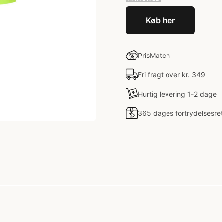
Køb her
PrisMatch
Fri fragt over kr. 349
Hurtig levering 1-2 dage
365 dages fortrydelsesre