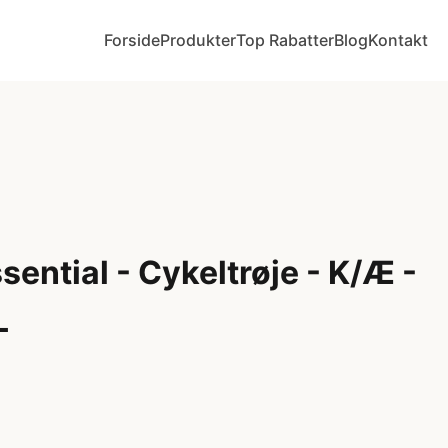
Forside
Produkter
Top Rabatter
Blog
Kontakt
ential - Cykeltrøje - K/Æ -
L