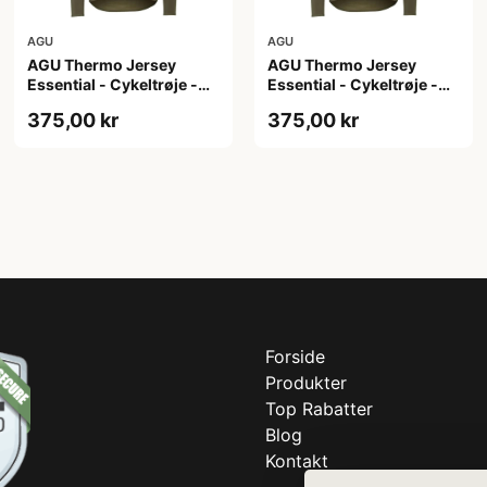
AGU
AGU
AGU Thermo Jersey
AGU Thermo Jersey
Essential - Cykeltrøje -
Essential - Cykeltrøje -
Dame - Army grøn - Str.
Dame - Army grøn - Str. S
375,00 kr
375,00 kr
M
Forside
Produkter
Top Rabatter
Blog
Kontakt