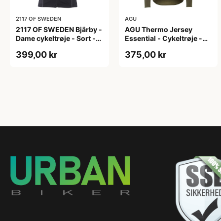
2117 OF SWEDEN
AGU
2117 OF SWEDEN Bjärby -
AGU Thermo Jersey
Dame cykeltrøje - Sort -
Essential - Cykeltrøje -
Str. 44
Dame - Army grøn - Str. L
399,00 kr
375,00 kr