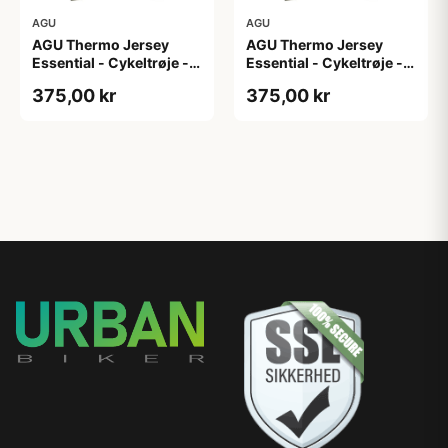
AGU
AGU
AGU Thermo Jersey
AGU Thermo Jersey
Essential - Cykeltrøje -
Essential - Cykeltrøje -
Dame - Army grøn - Str.
Dame - Army grøn - Str.
375,00 kr
375,00 kr
XL
XXL