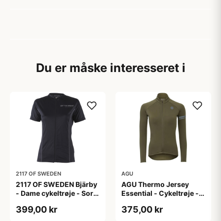
Du er måske interesseret i
2117 OF SWEDEN
AGU
2117 OF SWEDEN Bjärby
AGU Thermo Jersey
- Dame cykeltrøje - Sort
Essential - Cykeltrøje -
- Str. 44
Dame - Army grøn - Str.
399,00 kr
375,00 kr
L