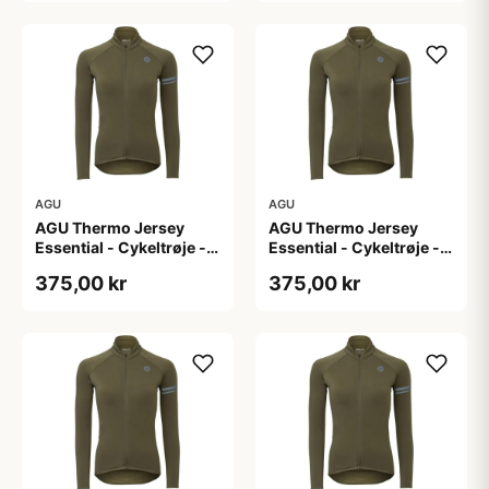
AGU
AGU
AGU Thermo Jersey
AGU Thermo Jersey
Essential - Cykeltrøje -
Essential - Cykeltrøje -
Dame - Army grøn - Str.
Dame - Army grøn - Str.
375,00 kr
375,00 kr
M
S