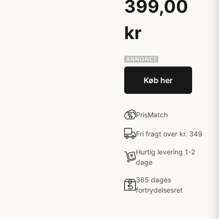
399,00
kr
Køb her
PrisMatch
Fri fragt over kr. 349
Hurtig levering 1-2
dage
365 dages
fortrydelsesret