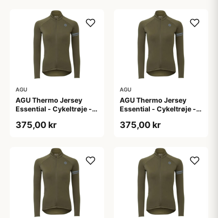
AGU
AGU
AGU Thermo Jersey
AGU Thermo Jersey
Essential - Cykeltrøje -
Essential - Cykeltrøje -
Dame - Army grøn - Str.
Dame - Army grøn - Str.
375,00 kr
375,00 kr
M
S