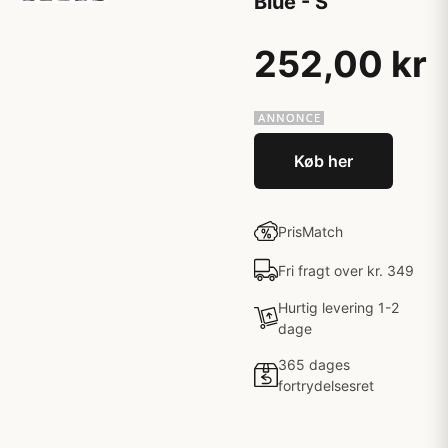
Blue - S
252,00 kr
Køb her
PrisMatch
Fri fragt over kr. 349
Hurtig levering 1-2
dage
365 dages
fortrydelsesret