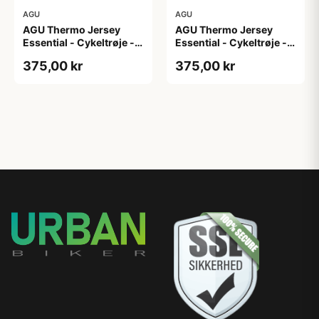
AGU
AGU
AGU Thermo Jersey
AGU Thermo Jersey
Essential - Cykeltrøje -
Essential - Cykeltrøje -
Dame - Army grøn - Str.
Dame - Army grøn - Str.
375,00 kr
375,00 kr
XL
XXL