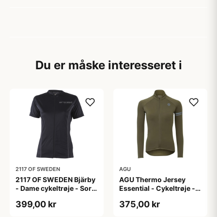
Du er måske interesseret i
2117 OF SWEDEN
AGU
2117 OF SWEDEN Bjärby
AGU Thermo Jersey
- Dame cykeltrøje - Sort
Essential - Cykeltrøje -
- Str. 44
Dame - Army grøn - Str.
399,00 kr
375,00 kr
L