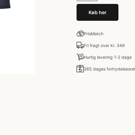
Køb her
PrisMatch
Fri fragt over kr. 349
Hurtig levering 1-2 dage
365 dages fortrydelsesre