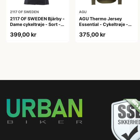
2117 OF SWEDEN
AGU
2117 OF SWEDEN Bjärby -
AGU Thermo Jersey
Dame cykeltrøje - Sort -
Essential - Cykeltrøje -
Str. 44
Dame - Army grøn - Str. L
399,00 kr
375,00 kr