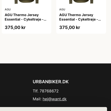
AGU
AGU
AGU Thermo Jersey
AGU Thermo Jersey
Essential - Cykeltrøje -
Essential - Cykeltrøje -
Dame - Army grøn - Str.
Dame - Army grøn - Str.
375,00 kr
375,00 kr
XL
XXL
URBANBIKER.DK
Tlf. 78768672
Mail:
hej@want.dk
Cookie- og privatlivspolitik