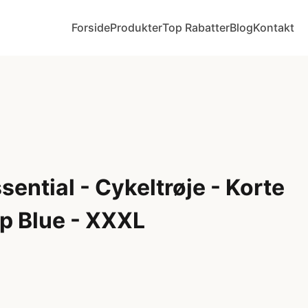
Forside
Produkter
Top Rabatter
Blog
Kontakt
ential - Cykeltrøje - Korte
p Blue - XXXL