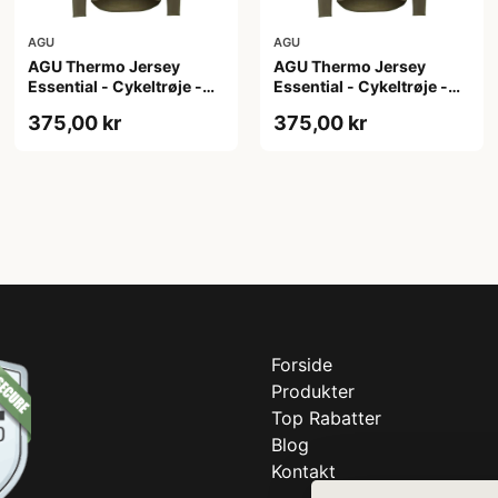
AGU
AGU
AGU Thermo Jersey
AGU Thermo Jersey
Essential - Cykeltrøje -
Essential - Cykeltrøje -
Dame - Army grøn - Str.
Dame - Army grøn - Str. S
375,00 kr
375,00 kr
M
Forside
Produkter
Top Rabatter
Blog
Kontakt