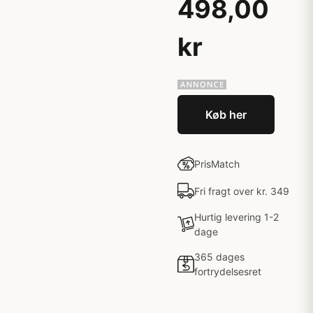
498,00
kr
Køb her
PrisMatch
Fri fragt over kr. 349
Hurtig levering 1-2
dage
365 dages
fortrydelsesret