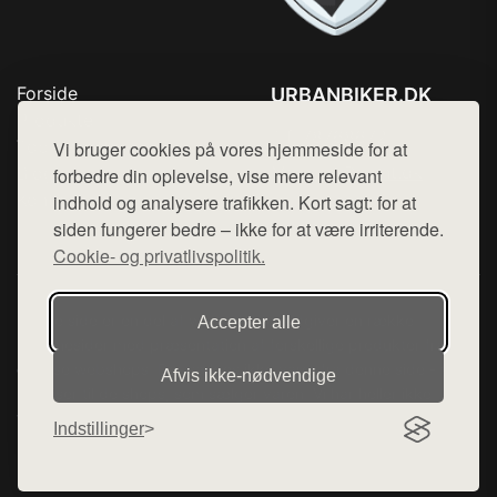
Forside
URBANBIKER.DK
Produkter
Tlf. 78768672
Top Rabatter
Vi bruger cookies på vores hjemmeside for at
Mail:
hej@want.dk
Blog
forbedre din oplevelse, vise mere relevant
Kontakt
indhold og analysere trafikken. Kort sagt: for at
Cookie- og privatlivspolitik
siden fungerer bedre – ikke for at være irriterende.
Cookie- og privatlivspolitik.
Denne side er en del af want.dk, der udgiver en række
Accepter alle
hjemmesider med præsentation af forskellige produkter fra
diverse webshops. Der sælges ikke varer fra denne side - vi
Afvis ikke‑nødvendige
henviser til de shops, som sælger varen. Vi har heller ikke
varerne på lager.
Indstillinger
© 2026 urbanbiker.dk. Alle rettigheder forbeholdes.