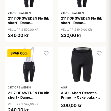
2117 OF SWEDEN
2117 OF SWEDEN
2117 OF SWEDEN Flo Bib
2117 OF SWEDEN Flo Bib
short - Dame
short - Dame
cykelshorts med seler -
cykelshorts med seler -
VEJL. PRIS 599,00 KR
VEJL. PRIS 549,00 KR
Sort - Str. 36
Sort - Str. 38
240,00 kr
220,00 kr
SPAR 60%
2117 OF SWEDEN
AGU
2117 OF SWEDEN Flo Bib
AGU - Short Essential
short - Dame
Prime II - Cykelbuks -
cykelshorts med seler -
Dame - Sort - Str. S
VEJL. PRIS 599,00 KR
300,00 kr
Sort - Str. 40
240,00 kr