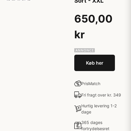
Sort - XXL
650,00
kr
Køb her
PrisMatch
Fri fragt over kr. 349
Hurtig levering 1-2
dage
365 dages
fortrydelsesret