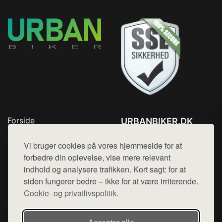
Forside
URBANBIKER.DK
Produkter
Tlf. 78768672
Top Rabatter
Vi bruger cookies på vores hjemmeside for at
Mail:
hej@want.dk
Blog
forbedre din oplevelse, vise mere relevant
Kontakt
indhold og analysere trafikken. Kort sagt: for at
Cookie- og privatlivspolitik
siden fungerer bedre – ikke for at være irriterende.
Cookie- og privatlivspolitik.
Denne side er en del af want.dk, der udgiver en række