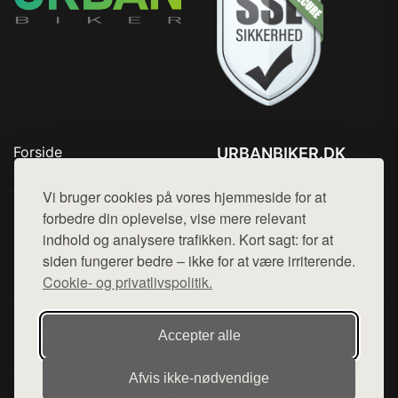
Forside
URBANBIKER.DK
Produkter
Tlf. 78768672
Top Rabatter
Vi bruger cookies på vores hjemmeside for at
Mail:
hej@want.dk
Blog
forbedre din oplevelse, vise mere relevant
Kontakt
indhold og analysere trafikken. Kort sagt: for at
Cookie- og privatlivspolitik
siden fungerer bedre – ikke for at være irriterende.
Cookie- og privatlivspolitik.
Denne side er en del af want.dk, der udgiver en række
Accepter alle
hjemmesider med præsentation af forskellige produkter fra
diverse webshops. Der sælges ikke varer fra denne side - vi
Afvis ikke‑nødvendige
henviser til de shops, som sælger varen. Vi har heller ikke