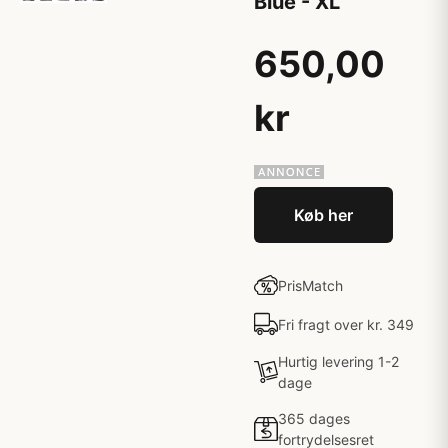
Blue - XL
650,00
kr
Køb her
PrisMatch
Fri fragt over kr. 349
Hurtig levering 1-2
dage
365 dages
fortrydelsesret