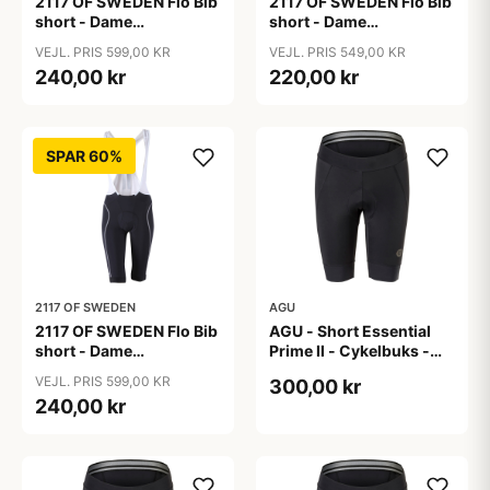
2117 OF SWEDEN Flo Bib
2117 OF SWEDEN Flo Bib
short - Dame
short - Dame
cykelshorts med seler -
cykelshorts med seler -
VEJL. PRIS 599,00 KR
VEJL. PRIS 549,00 KR
Sort - Str. 36
Sort - Str. 38
240,00 kr
220,00 kr
SPAR 60%
2117 OF SWEDEN
AGU
2117 OF SWEDEN Flo Bib
AGU - Short Essential
short - Dame
Prime II - Cykelbuks -
cykelshorts med seler -
Dame - Sort - Str. S
VEJL. PRIS 599,00 KR
300,00 kr
Sort - Str. 40
240,00 kr